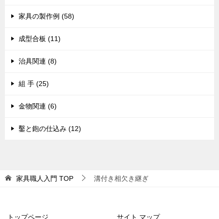
家具の製作例 (58)
成型合板 (11)
治具関連 (8)
組 手 (25)
金物関連 (6)
鑿と鉋の仕込み (12)
家具職人入門
TOP
溝付き相欠き継ぎ
トップページ
サイト マップ