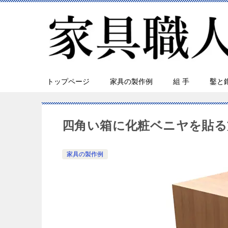
トップページ
家具の製作例
組 手
鑿と
四角い箱に化粧ベニヤを貼る
家具の製作例