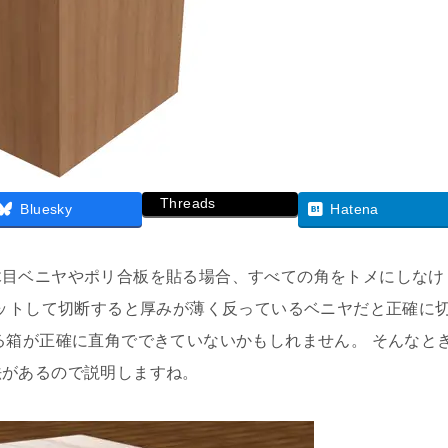
Threads
Bluesky
Hatena
木目ベニヤやポリ合板を貼る場合、すべての角をトメにしなけ
セットして切断すると厚みが薄く反っているベニヤだと正確に
る箱が正確に直角でできていないかもしれません。 そんなと
法があるので説明しますね。