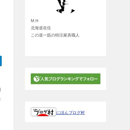
M.H
北海道在住
この道一筋の特注家具職人
切
き
にほんブログ村