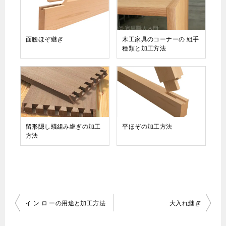
面腰ほぞ継ぎ
木工家具のコーナーの 組手
種類と加工方法
留形隠し蟻組み継ぎの加工
平ほぞの加工方法
方法
投
イ ン ロ ーの用途と加工方法
大入れ継ぎ
稿