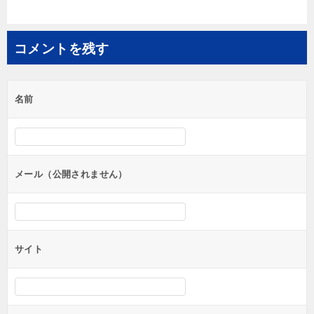
ナ
ビ
コメントを残す
ゲ
ー
シ
名前
ョ
ン
メール（公開されません）
サイト