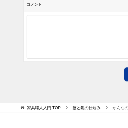
コメント
家具職人入門
TOP
鑿と鉋の仕込み
かんな