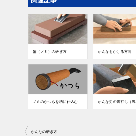
関連記事
鑿（ノミ）の研ぎ方
かんなをかける方向
ノミのかつらを柄に仕込む
かんな刃の裏打ち（裏
投
かんなの研ぎ方