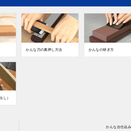
かんな刃の裏押し方法
かんなの研ぎ方
出し）
かんな台仕込