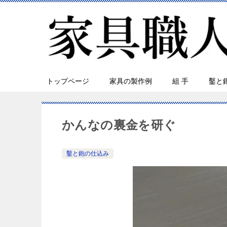
トップページ
家具の製作例
組 手
鑿と
かんなの裏金を研ぐ
鑿と鉋の仕込み