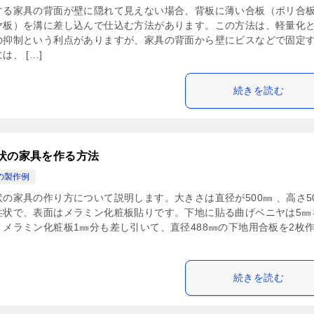
する家具の背面が壁に隠れて見えない場合、背板に薄い合板（ポリ合
ヤ板）を溝に差し込んで仕込む方法があります。この方法は、軽量化
の抑制という利点がありますが、家具の背面から壁にビスなどで固定
は、 […]
続きを読む
状の家具を作る方法
の製作例
状の家具の作り方について説明します。大きさは直径が500㎜ 、高さ5
柱状で、表面はメラミン化粧板貼りです。下地に貼る曲げベニヤは5㎜
、メラミン化粧板1㎜分も差し引いて、直径488㎜の下地用合板を2枚
続きを読む