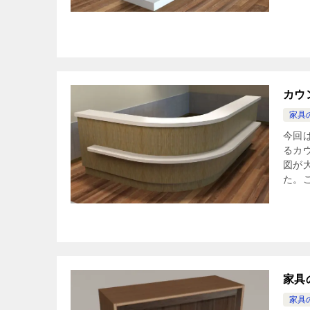
カウ
家具
今回
るカ
図が
た。こ
家具
家具