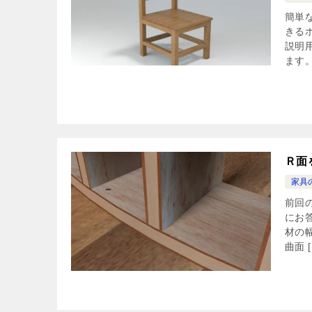
簡単
きる
説明
ます。
Ｒ面
家具
前回
にお
材の
曲面 [