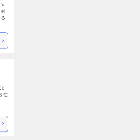
板や
と材
する
00
を使
作