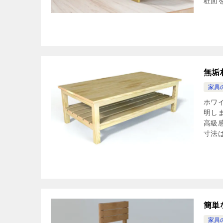
粧面を
無垢
家具
ホワ
明し
高級
寸法は
簡単
家具