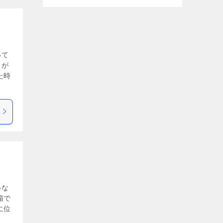
いて
さが
た時
いな
箱で
に位