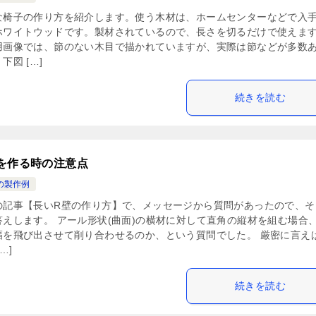
な椅子の作り方を紹介します。使う木材は、ホームセンターなどで入
ホワイトウッドです。製材されているので、長さを切るだけで使えま
用画像では、節のない木目で描かれていますが、実際は節などが多数
下図 […]
続きを読む
を作る時の注意点
の製作例
の記事【長いR壁の作り方】で、メッセージから質問があったので、そ
答えします。 アール形状(曲面)の横材に対して直角の縦材を組む場合
幅を飛び出させて削り合わせるのか、という質問でした。 厳密に言え
…]
続きを読む