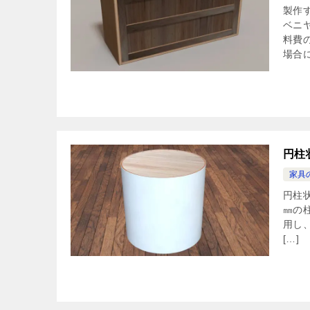
製作
ベニ
料費
場合に
円柱
家具
円柱
㎜の
用し
[…]