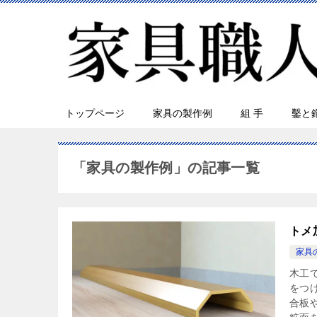
トップページ
家具の製作例
組 手
鑿と
「家具の製作例」の記事一覧
トメ
家具
木工
をつ
合板