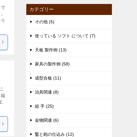
手で
カテゴリー
す。
あり
その他 (5)
使っている ソフト について (7)
天板 製作例 (13)
家具の製作例 (58)
成型合板 (11)
こ
治具関連 (8)
、縦
ば、
組 手 (25)
金物関連 (6)
鑿と鉋の仕込み (12)