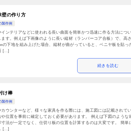
R壁の作り方
の製作例
やインテリアなどに使われる長い曲面を簡単かつ迅速に作る方法につ
します。例えば下画像のように長い縦材（ランバーコア合板）で、高
00㎜の下地を組み上げた場合、縦材が曲がっていると、ベニヤ板を貼っ
 […]
続きを読む
付け棒
の製作例
やカウンターなど、様々な家具を作る際には、施工図には記載されて
法や位置を事前に確定しておく必要があります。 例えば下図のような
扉寸法が一定でなく、仕切り板の位置を計算するのは大変です。 簡単
 […]