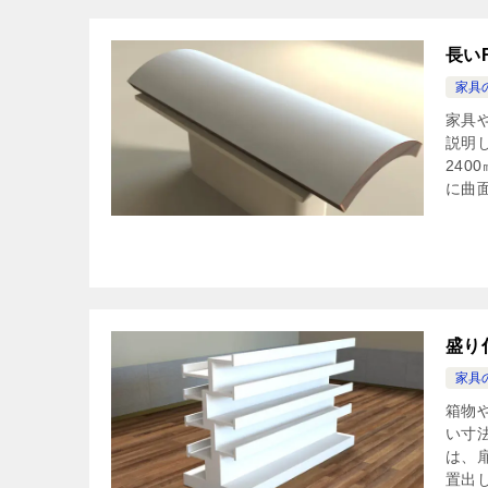
長い
家具
家具
説明
24
に曲面
盛り
家具
箱物
い寸
は、
置出し