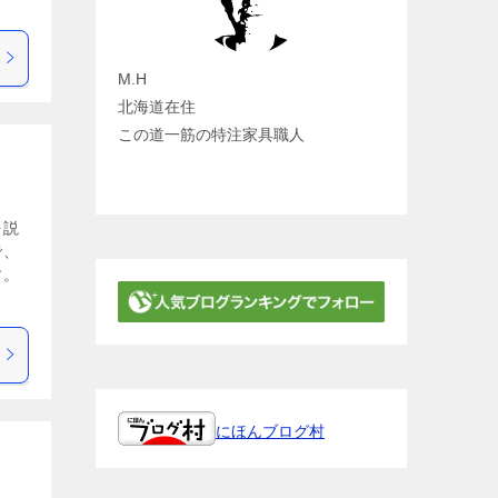
M.H
北海道在住
この道一筋の特注家具職人
を説
で、
す。
にほんブログ村