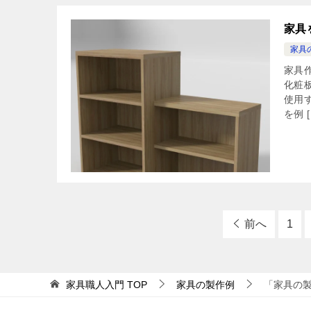
家具
家具
家具
化粧
使用
を例 [
前へ
1
家具職人入門
TOP
家具の製作例
「家具の製